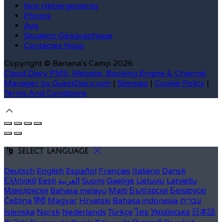
Nos Hébergements
Photos
Avis
Situation Géographique
Contactez Nous
Copyright ©
Banana's Camp 2026
Cloud Diary PMS, Website, Booking Engine & Channel
Manager by GuestDiary.com
|
Sitemap
|
Cookie Policy
|
Terms And Conditions
Select language
Deutsch
English
Español
Français
Italiano
Dansk
Ελληνικά
Eesti
العربية
Suomi
Gaeilge
Lietuvių
Latviešu
Македонски
Bahasa melayu
Malti
Български
Беларускі
Čeština
हिंदी
Magyar
Hrvatski
Bahasa indonesia
עברית
Íslenska
Norsk
Nederlands
Türkçe
ไทย
Українська
日本語