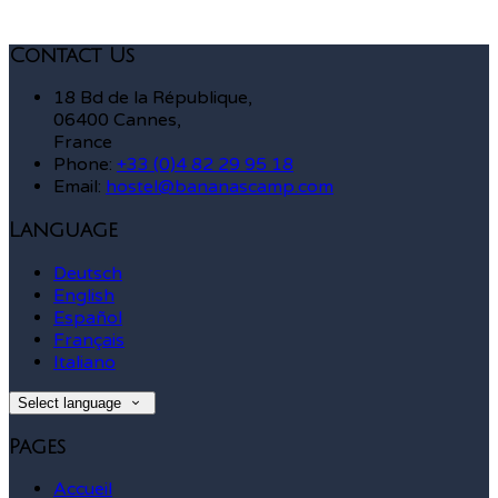
Contact Us
18 Bd de la République,
06400 Cannes,
France
Phone:
+33 (0)4 82 29 95 18
Email:
hostel@bananascamp.com
Language
Deutsch
English
Español
Français
Italiano
Select language
Pages
Accueil