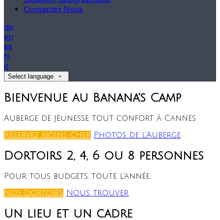
Contactez Nous
de
en
es
fr
it
Select language
Bienvenue au Banana's Camp
Auberge de Jeunesse tout confort à Cannes
Réservez moins cher
Photos de l'Auberge
Dortoirs 2, 4, 6 ou 8 personnes
Pour tous budgets, toute l'année.
Nos Dortoirs
Nous trouver
Un lieu et un cadre