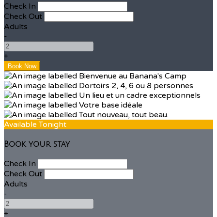
Check In
Check Out
Adults
-
+
Available Tonight
Book your stay
Check In
Check Out
Adults
-
+