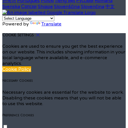
한국어
Português
Polski
Tiếng việt
Русский
Română
Svenska
Српски
Shqipe
Slovenščina
Slovenčina
中文
Powered by
Translate
Cookie Settings
Cookies are used to ensure you get the best experience
on our website. This includes showing information in your
local language where available, and e-commerce
analytics.
Cookie Policy
Necessary Cookies
Necessary cookies are essential for the website to work.
Disabling these cookies means that you will not be able
to use this website.
Preference Cookies