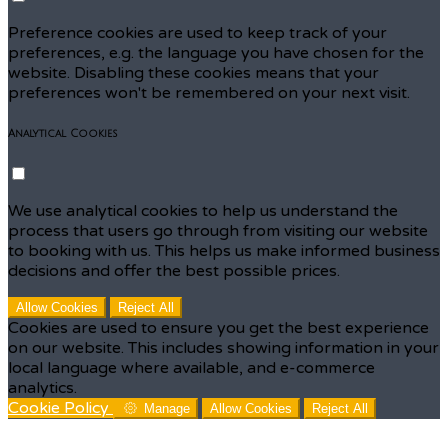
Preference cookies are used to keep track of your
preferences, e.g. the language you have chosen for the
website. Disabling these cookies means that your
preferences won't be remembered on your next visit.
Analytical Cookies
We use analytical cookies to help us understand the
process that users go through from visiting our website
to booking with us. This helps us make informed business
decisions and offer the best possible prices.
Allow Cookies
Reject All
Cookies are used to ensure you get the best experience
on our website. This includes showing information in your
local language where available, and e-commerce
analytics.
Cookie Policy
Manage
Allow Cookies
Reject All