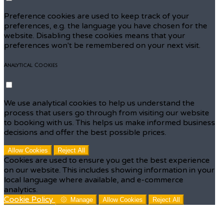
Preference cookies are used to keep track of your
preferences, e.g. the language you have chosen for the
website. Disabling these cookies means that your
preferences won't be remembered on your next visit.
Analytical Cookies
We use analytical cookies to help us understand the
process that users go through from visiting our website
to booking with us. This helps us make informed business
decisions and offer the best possible prices.
Allow Cookies
Reject All
Cookies are used to ensure you get the best experience
on our website. This includes showing information in your
local language where available, and e-commerce
analytics.
Cookie Policy
Manage
Allow Cookies
Reject All