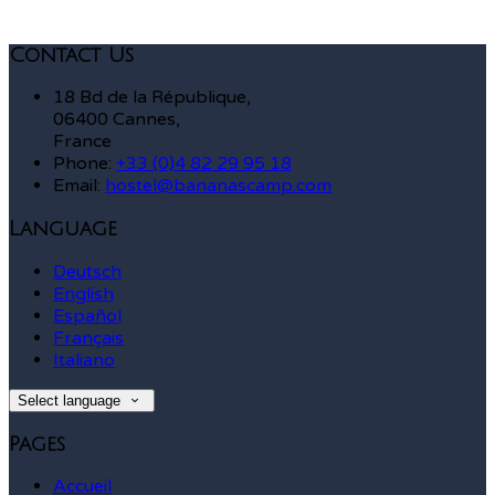
Contact Us
18 Bd de la République,
06400 Cannes,
France
Phone:
+33 (0)4 82 29 95 18
Email:
hostel@bananascamp.com
Language
Deutsch
English
Español
Français
Italiano
Select language
Pages
Accueil