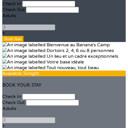
Check In
Check Out
Adults
-
+
Available Tonight
Book your stay
Check In
Check Out
Adults
-
+