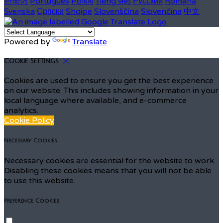
한국어
Português
Polski
Tiếng việt
Русский
Română
Svenska
Српски
Shqipe
Slovenščina
Slovenčina
中文
Powered by
Translate
Cookie Settings
Cookies are used to ensure you get the best experience
on our website. This includes showing information in your
local language where available, and e-commerce
analytics.
Cookie Policy
Necessary Cookies
Necessary cookies are essential for the website to work.
Disabling these cookies means that you will not be able
to use this website.
Preference Cookies