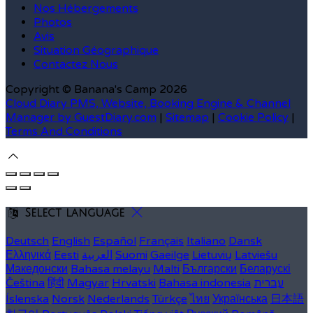
Nos Hébergements
Photos
Avis
Situation Géographique
Contactez Nous
Copyright ©
Banana's Camp 2026
Cloud Diary PMS, Website, Booking Engine & Channel
Manager by GuestDiary.com
|
Sitemap
|
Cookie Policy
|
Terms And Conditions
Select language
Deutsch
English
Español
Français
Italiano
Dansk
Ελληνικά
Eesti
العربية
Suomi
Gaeilge
Lietuvių
Latviešu
Македонски
Bahasa melayu
Malti
Български
Беларускі
Čeština
हिंदी
Magyar
Hrvatski
Bahasa indonesia
עברית
Íslenska
Norsk
Nederlands
Türkçe
ไทย
Українська
日本語