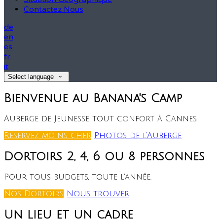
Contactez Nous
de
en
es
fr
it
Select language
Bienvenue au Banana's Camp
Auberge de Jeunesse tout confort à Cannes
Réservez moins cher
Photos de l'Auberge
Dortoirs 2, 4, 6 ou 8 personnes
Pour tous budgets, toute l'année.
Nos Dortoirs
Nous trouver
Un lieu et un cadre