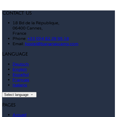
Contact Us
18 Bd de la République,
06400 Cannes,
France
Phone:
+33 (0)4 82 29 95 18
Email:
hostel@bananascamp.com
Language
Deutsch
English
Español
Français
Italiano
Select language
Pages
Accueil